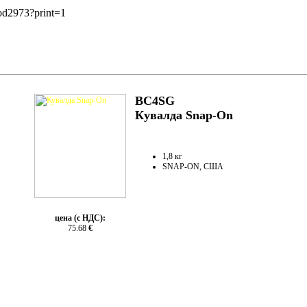
ood2973?print=1
BC4SG
Кувалда Snap-On
1,8 кг
SNAP-ON, США
цена (с НДС):
75.68
€