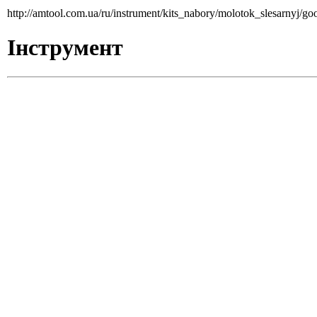
http://amtool.com.ua/ru/instrument/kits_nabory/molotok_slesarnyj/g
Інструмент