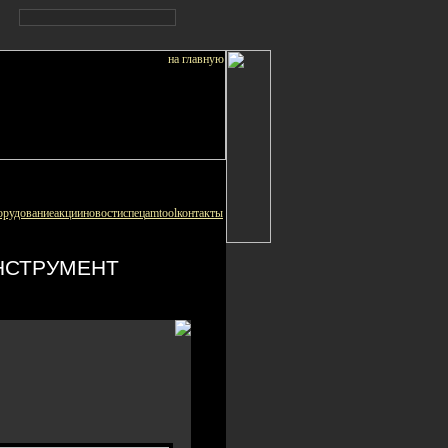
орудование
акции
новости
спец
amtool
контакты
НСТРУМЕНТ