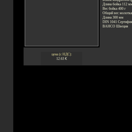
Длина бойка 112 м
Вес бойка 400 г
Общий вес молотка
Длина 300 мм
DIN 1041 Сертифи
BAHCO Швеция
цена (с НДС):
12.63
€