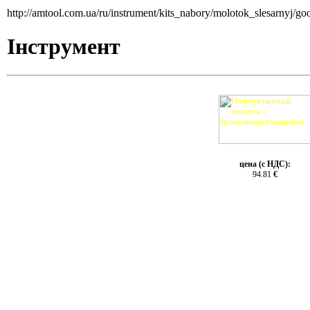
http://amtool.com.ua/ru/instrument/kits_nabory/molotok_slesarnyj/g
Інструмент
цена (с НДС):
94.81
€