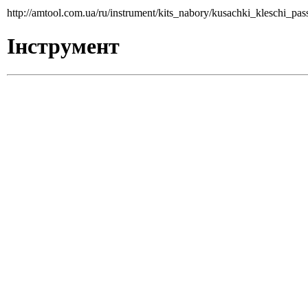
http://amtool.com.ua/ru/instrument/kits_nabory/kusachki_kleschi_pa
Інструмент