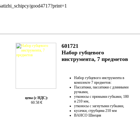
ssatizhi_schipcy/good4717?print=1
601721
Набор губцевого
инструмента, 7 предметов
Набор губцевого инструмента в
комплекте 7 предметов:
Пассатижи, пассатижи с длинными
ручками,
утконосы с прямыми губками, 180
цена (с НДС):
и 210 мм,
60.58
€
утконосы с загнутыми губками,
кусачки, струбцина 210 мм
BAHCO Швеция