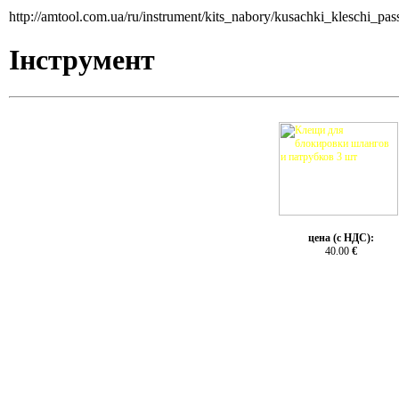
http://amtool.com.ua/ru/instrument/kits_nabory/kusachki_kleschi_pa
Інструмент
цена (с НДС):
40.00
€