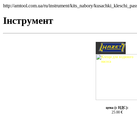
http://amtool.com.ua/ru/instrument/kits_nabory/kusachki_kleschi_pa
Інструмент
цена (с НДС):
25.00
€