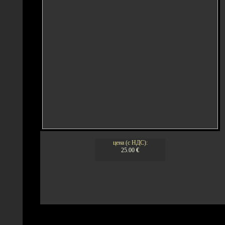
цена (с НДС):
25.00
€