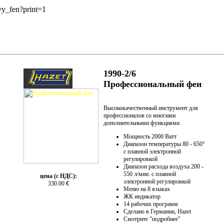
nyy_fen?print=1
1990-2/6
Профессиональный фен
Высококачественный инструмент для
профессионалов со многими
дополнительными функциями
Мощность 2000 Ватт
Диапазон температуры 80 - 650°
с плавной электронной
регулировкой
Диапазон расхода воздуха 200 -
550 л/мин. с плавной
цена (с НДС):
электронной регулировкой
330.00
€
Меню на 8 языках
ЖК индикатор
14 рабочих программ
Сделано в Германии, Hazet
Смотрите "подробнее"