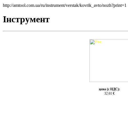
http://amtool.com.ua/ru/instrument/verstak/kovrik_avto/nozh?print=1
Інструмент
цена (с НДС):
32.61
€