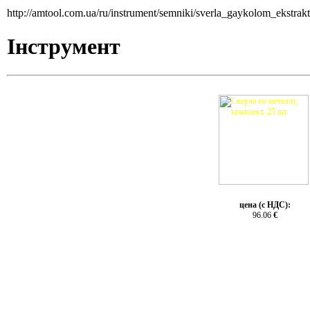
http://amtool.com.ua/ru/instrument/semniki/sverla_gaykolom_ekstra
Інструмент
цена (с НДС):
96.06
€