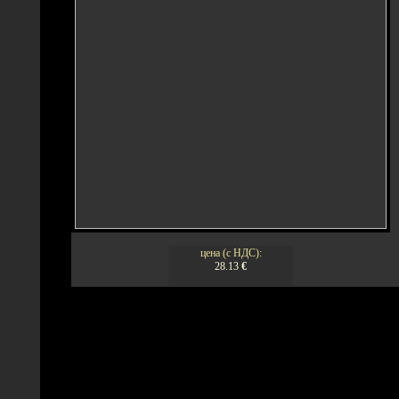
цена (с НДС):
28.13
€