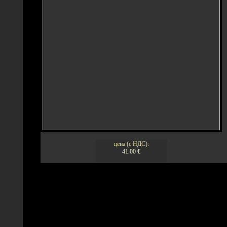
цена (с НДС):
41.00
€