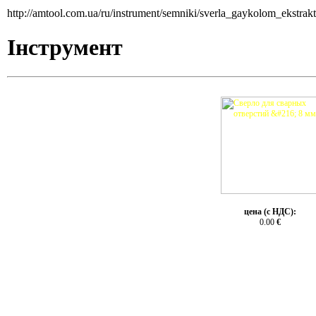
http://amtool.com.ua/ru/instrument/semniki/sverla_gaykolom_ekstra
Інструмент
цена (с НДС):
0.00
€