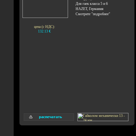
Для гаек класса 5 и 6
HAZET, Германия
Смотрите "подробнее"
цена (с НДС):
132.13
€