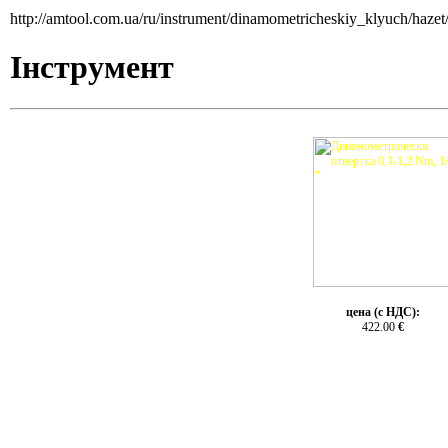
http://amtool.com.ua/ru/instrument/dinamometricheskiy_klyuch/haze
Інструмент
цена (с НДС):
422.00
€