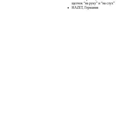
щелчок “на руку” и “на слух”
HAZET, Германия