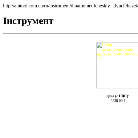
http://amtool.com.ua/ru/instrument/dinamometricheskiy_klyuch/haze
Інструмент
цена (с НДС):
2530.00
€