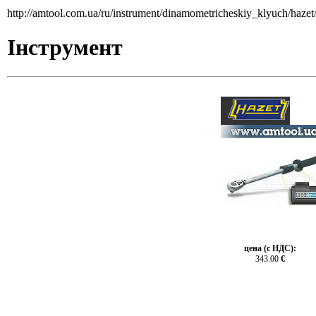
http://amtool.com.ua/ru/instrument/dinamometricheskiy_klyuch/haze
Інструмент
цена (с НДС):
343.00
€