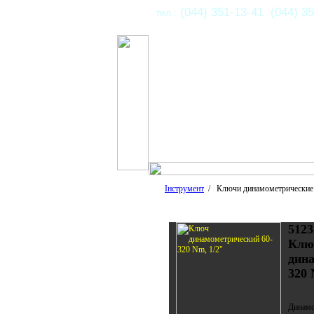
(044) 351-13-41 (044) 35
тел.:
Інструмент
/ Ключи динамометрически
5123
Клю
дина
320 
Динамо