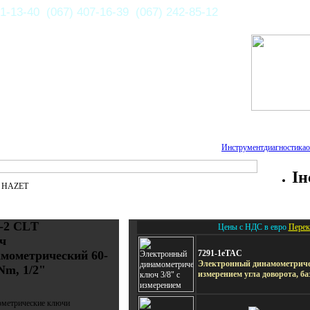
1-13-40 (067) 407-16-39 (067) 242-85-12
Инструмент
диагностика
о
Ін
е HAZET
-2 СLТ
Цены с НДС в евро
Перек
ч
мометрический 60-
7291-1eTAC
Электронный динамометричес
Nm, 1/2"
измерением угла доворота, ба
метрические ключи