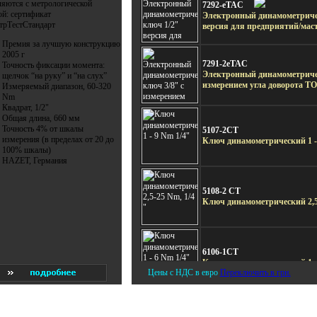
ляются с метрологической
7292-eTAC
ой: сертификат
Электронный динамометриче
рТестСтандарт
версия для предприятий/мас
Премия за лучшую конструкцию
2005 г
7291-2eTAC
Точность фиксации момента:
Электронный динамометричес
щелчок “на руку” и “на слух”
измерением угла доворота TO
Измеряемый диапазон, 60-320
Nm
Квадрат, 1/2"
Общая длина, 660 мм
Точность 4% от шкалы
5107-2CT
измерения (в пределах от 20 до
Ключ динамометрический 1 -
100% шкалы)
HAZET, Германия
5108-2 СТ
Ключ динамометрический 2,5-
6106-1CT
Ключ динамометрический 1 -
Цены с НДС в евро
Переключить в грн.
6108-1 СТ