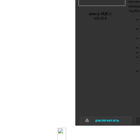
постав
поверк
УкрМет
цена (с НДС):
436.00
€