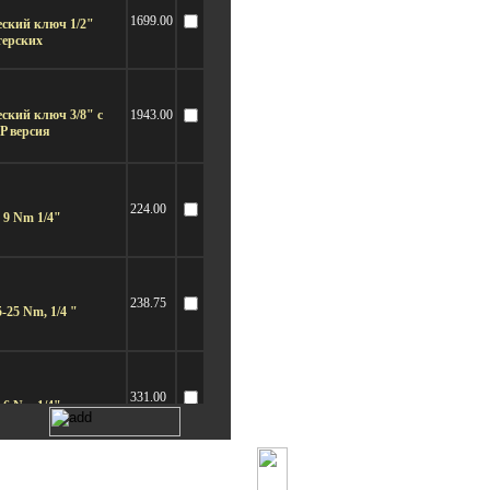
1699.00
ский ключ 1/2"
терских
кий ключ 3/8" с
1943.00
P версия
224.00
 9 Nm 1/4"
238.75
25 Nm, 1/4 "
331.00
 6 Nm 1/4"