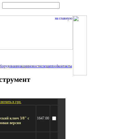
борудование
акции
новости
спец
amtool
контакты
струмент
лючить в грн.
кий ключ 3/8" с
1647.00
зовая версия