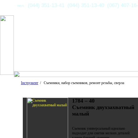
(044) 351-13-41 (044) 351-13-40 (067) 407-16
тел.:
Інструмент
/ Съемники, набор съемников, ремонт резьбы, сверла
1784 – 40
Съемник двухзахватный
малый
Съемник универсальный идеально
подходит для снятия мелких деталей:
клемм батарей, съемник