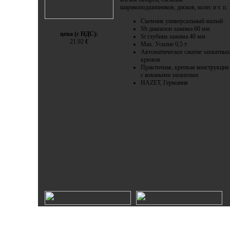
шарикоподшипников, дисков, колес и т. п.
Съемник универсальный малый
Sb диапазон зажима 60 мм
цена (с НДС):
St глубина зажима 40 мм
21.92
€
Max. Усилие 0,5 т
Автоматическое сжатие захватных
крюков
Практичная, крепкая конструкция
с коваными захватами
HAZET, Германия