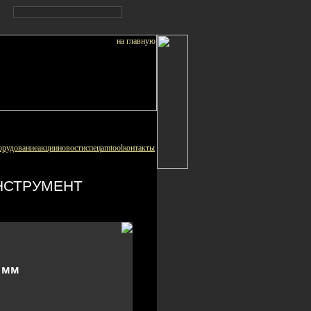
орудование
акции
новости
спец
amtool
контакты
НСТРУМЕНТ
 мм