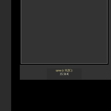
цена (с НДС):
35.56
€