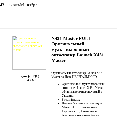
_X431_master/Master?print=1
X431 Master FULL
Оригинальный
мультимарочный
автосканер Launch X431
Master
Оригинальный автосканер Launch X431
цена (с НДС):
Master по Цене НЕЛЕГАЛЬНОГО
1643.37
€
Оригинальный мультимарочный
автосканер Launch X431 Master,
официально импортируемый в
Украину.
Русский язык
Полная базовая комплектация
Master FULL: диагностика
Европейских, Азиатских и
Американских автомобилей