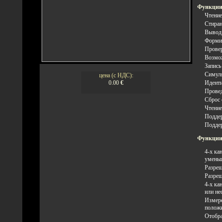
Функции
Чтение
Стиран
Вывод 
Формир
Провер
Возмож
Запись
Симуля
цена (с НДС):
0.00
€
Иденти
Провед
Сброс 
Чтение
Поддер
Поддер
Функции
4-х ка
уменьш
Разреш
Разреш
4-х ка
или не
Измере
положи
Отобра