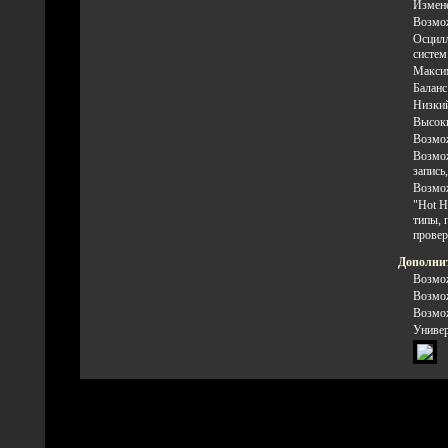
Измене
Возмож
Осцилл
систем
Максим
Баланс
Низкий
Высоки
Возмож
Возмож
запись
Возмож
"Hot H
типы, 
провер
Дополни
Возмож
Возмож
Возмож
Универ