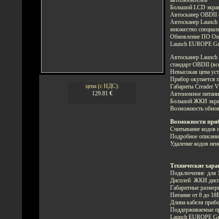
Большой LCD экра
Автосканер OBDII 
Автосканер Launch
множество специал
Обновление ПО Onli
Launch EUROPE G
Автосканер Launch
стандарт OBDII (вс
Невысокая цена уст
Прибор окупается п
цена (с НДС):
Габариты Creader V
129.81
€
Автономное питание
Большой ЖКИ экран
Возможность обновл
Возможности приб
Считывание кодов 
Подробное описани
Удаление кодов неи
Технические хара
Подключение для 1
Дисплей ЖКИ диспл
Габаритные разме
Питание от 8 до 18В
Длина кабеля прибо
Поддерживаемые п
Launch EUROPE G