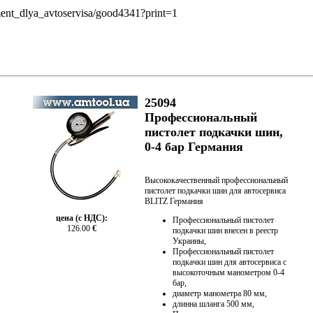
ment_dlya_avtoservisa/good4341?print=1
25094
Профессиональный
пистолет подкачки шин,
0-4 бар Германия
Высококачественный профессиональный
пистолет подкачки шин для автосервиса
BLITZ Германия
цена (с НДС):
Профессиональный пистолет
126.00
€
подкачки шин внесен в реестр
Украины,
Профессиональный пистолет
подкачки шин для автосервиса с
высокоточным манометром 0-4
бар,
диаметр манометра 80 мм,
длинна шланга 500 мм,