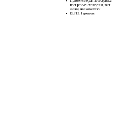
Применение для автосервиса:
пост развал-схождения, тест
линии, шиномонтажи
BLITZ, Германия