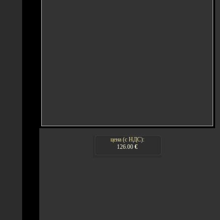
цена (с НДС):
126.00
€