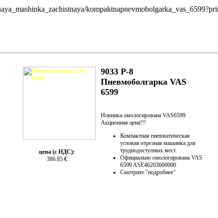
reznaya_mashinka_zachistnaya/kompaktnapnevmobolgarka_vas_6599?pri
9033 P-8
Пневмоболгарка VAS
6599
Новинка омологирована VAS6599
Акционная цена!!!
Компактная пневматическая
угловая отрезная машинка для
труднодоступных мест.
цена (с НДС):
Официально омологирована VAS
386.85
€
6599 ASE46203600000
Смотрите "подробнее"