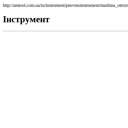
http://amtool.com.ua/ru/instrument/pnevmoinstrument/mashina_ot
Інструмент