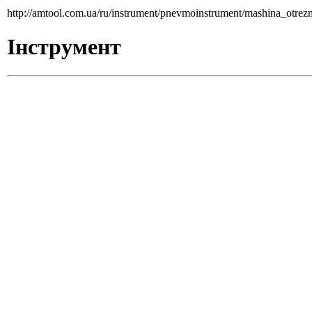
http://amtool.com.ua/ru/instrument/pnevmoinstrument/mashina_otre
Інструмент