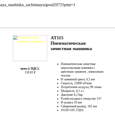
znaya_mashinka_zachistnaya/good2973?print=1
AT115
Пневматическая
зачистная машинка
Пневматическая зачистная
шероховальная машинка с
цена (с НДС):
цанговым зажимом , виниловым
159.92
€
чехлом
Ø зажимной цанги, 6,5 мм
Cкорость, 22000 об/мин
Потребление воздуха, 99 л/мин
Мощность, 0,2 л.с
Давление 6,2 бар
Резьба входного отверстия 1/4”
Ø шланга 10 мм
Габаритный размер, 165 мм
SNAP-ON, США