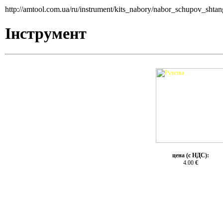
http://amtool.com.ua/ru/instrument/kits_nabory/nabor_schupov_shtan
Інструмент
цена (с НДС):
4.00
€