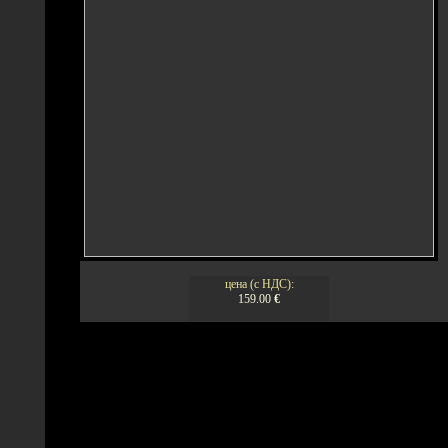
цена (с НДС):
159.00
€