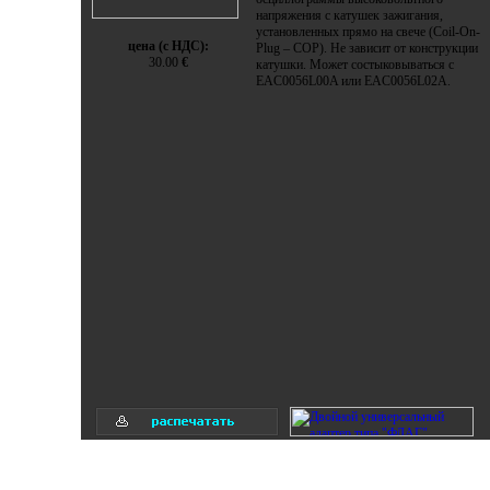
напряжения с катушек зажигания,
установленных прямо на свече (Coil-On-
цена (с НДС):
Plug – COP). Не зависит от конструкции
30.00
€
катушки. Может состыковываться с
EAC0056L00A или EAC0056L02A.