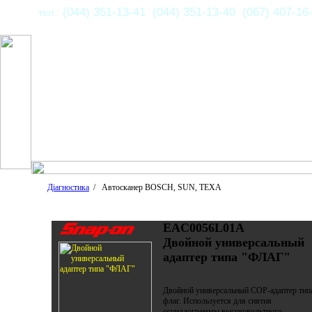
(044) 351-13-41 (044) 351-13-40 (067) 407-16
тел.:
Діагностика
/ Автосканер BOSCH, SUN, TEXA
EAC0056L01A
Двойной универсальный
адаптер типа "ФЛАГ"
Двойной универсальный COP-адаптер тип
флаг. Используется для снятия
осциллограммы высоковольтного