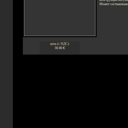
Может состыковыва
цена (с НДС):
30.00
€