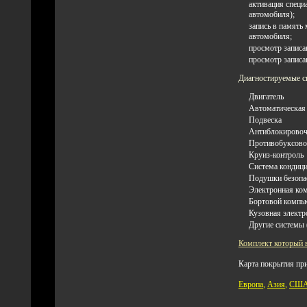
активация специ
автомобиля);
запись в память
автомобиля;
просмотр записа
просмотр записа
Диагностируемые с
Двигатель
Автоматическая 
Подвеска
Антиблокировоч
Противобуксово
Круиз-контроль
Система кондици
Подушки безопа
Электронная ко
Бортовой компь
Кузовная электр
Другие системы 
Комплект который 
Карта покрытия пр
Европа
,
Азия
,
СШ