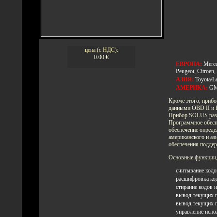
цена (с НДС):
0.00
€
ЕВРОПА:
Merce
Peugeot, Citroen,
АЗИЯ:
Toyota/L
АМЕРИКА:
GM
Кроме этого, приб
данными OBD II и
Прибор SOLUS разр
Программное обесп
обеспечение опреде
американского и аз
обеспечения подде
Основные функции
считывание кодо
расшифровка код
стирание кодов н
вывод текущих п
вывод текущих п
управление исп