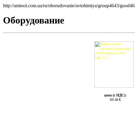
http://amtool.com.ua/ru/oborudovanie/avtohimiya/group4643/good46
Оборудование
цена (с НДС):
69.48
€