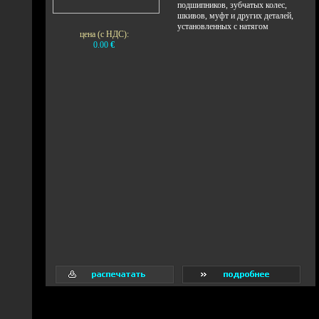
подшипников, зубчатых колес,
шкивов, муфт и других деталей,
установленных с натягом
цена (с НДС):
0.00
€