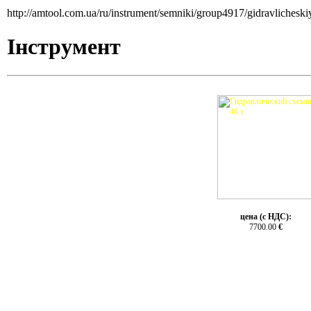
http://amtool.com.ua/ru/instrument/semniki/group4917/gidravlichesk
Інструмент
цена (с НДС):
7700.00
€