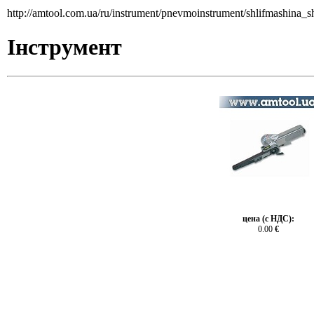
http://amtool.com.ua/ru/instrument/pnevmoinstrument/shlifmashina_s
Інструмент
цена (с НДС):
0.00
€