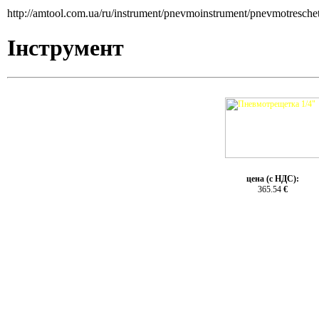
http://amtool.com.ua/ru/instrument/pnevmoinstrument/pnevmotresch
Інструмент
цена (с НДС):
365.54
€