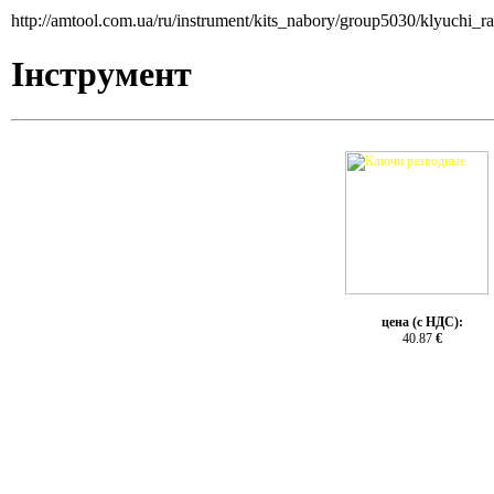
http://amtool.com.ua/ru/instrument/kits_nabory/group5030/klyuchi_
Інструмент
цена (с НДС):
40.87
€