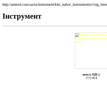
http://amtool.com.ua/ru/instrument/kits_nabor_instrumentov/vag
Інструмент
цена (с НДС):
2772.00
€