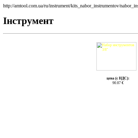
http://amtool.com.ua/ru/instrument/kits_nabor_instrumentov/nabor_
Інструмент
цена (с НДС):
90.87
€