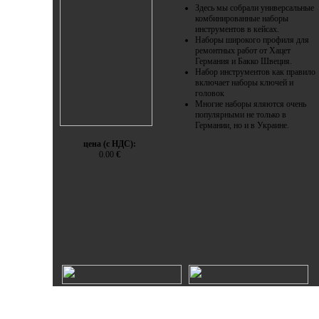
Здесь мы собрали универсальные
комбинированные наборы
инструментов в кейсах.
Наборы широкого профиля для
ремонтных работ от Хацет
Германия и Бакко Швеция.
Набор инструментов как правило
включает наборы ключей и
головок
Многие наборы яляются очень
популярными не только в
Германии, но и в Украине.
цена (с НДС):
0.00
€