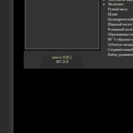
Включает:
Ручной насос
Шланг
Цилиндрический
Широкий молот
Резиновый моло
Обрезиненное пл
90° V-образное 
Зубчатую насад
Соединительный
Набор удлиннит
цена (с НДС):
307.21
€