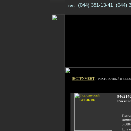
(044) 351-13-41 (044) 
тел.:
ІНСТРУМЕНТ
/ РИХТОВОЧНЫЙ И КУЗОВ
946214
Рихтов
Рихто
компл
3-300-
Есть 