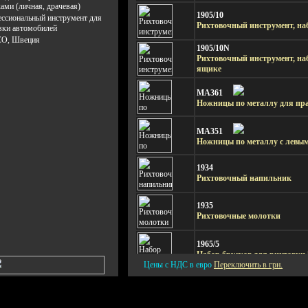
ами (личная, драчевая)
1905/10
ссиональный инструмент для
Рихтовочный инструмент, наб
вки автомобилей
O, Швеция
1905/10N
Рихтовочный инструмент, наб
ящике
MA361
Ножницы по металлу для пра
MA351
Ножницы по металлу с левым
1934
Рихтовочный напильник
1935
Рихтовочные молотки
1965/5
Набор брусков для рихтовки 
Цены с НДС в евро
Переключить в грн.
1911-1922
Наковальни для рихтовки