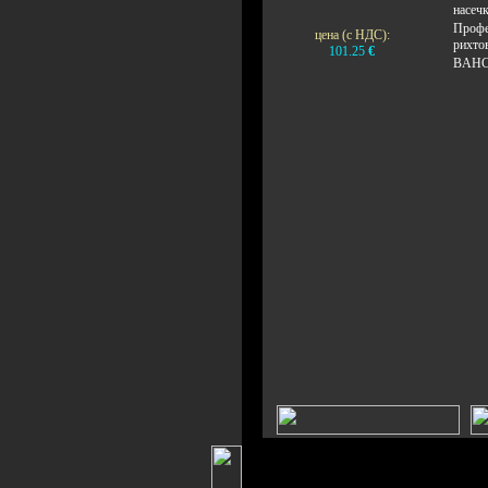
насечк
Профе
цена (с НДС):
рихто
101.25
€
BAHC