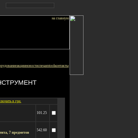
орудование
акции
новости
спец
amtool
контакты
НСТРУМЕНТ
лючить в грн.
101.25
542.60
нта, 7 предметов