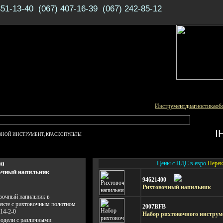
351-13-40 (067) 407-16-39 (067) 242-85-12
Инструмент
диагностика
об
І
НОЙ ИНСТРУМЕНТ, КРАСКОПУЛЬТЫ
Цены с НДС в евро
Перек
00
очный напильник
94621400
Рихтовочный напильник
вочный напильник в
екте с рихтовочным полотном
2007BFB
14-2-0
Набор рихтовочного инструме
модели с различными