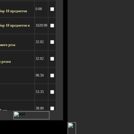
0.00
ор 10 предметов
ор 10 предметов в
1029.99
32.02
вого реза
32.02
 резом
98.50
53.35
38.00
5 шт.
57.00