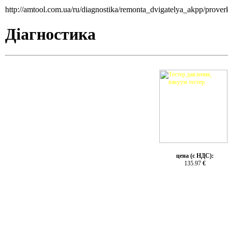
http://amtool.com.ua/ru/diagnostika/remonta_dvigatelya_akpp/prove
Діагностика
цена (с НДС):
135.97
€