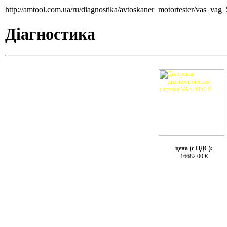
http://amtool.com.ua/ru/diagnostika/avtoskaner_motortester/vas_v
Діагностика
цена (с НДС):
16682.00
€