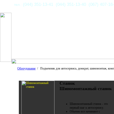
(044) 351-13-41 (044) 351-13-40 (067) 407-16
тел.:
Оборудование
/ Подъемник для автосервиса, домкрат, шиномонтаж, комп
Станок
Шиномонтажный станок
Шиномонтажный станок - это
первый шаг к автосервису.
Обычно все начинают с