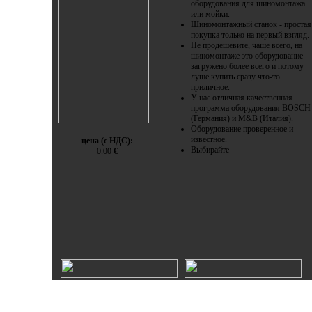
оборудования для шиномонтажа
или мойки.
Шиномонтажный станок - простая
покупка только на первый взгляд.
Не продешевите, чаше всего, на
шиномонтаже это оборудование
загружено более всего и потому
луше купить сразу что-то
приличное.
У нас отличная качественная
программа оборудования BOSCH
(Германия) и M&B (Италия).
Оборудование проверенное и
известное.
цена (с НДС):
Выбирайте
0.00
€