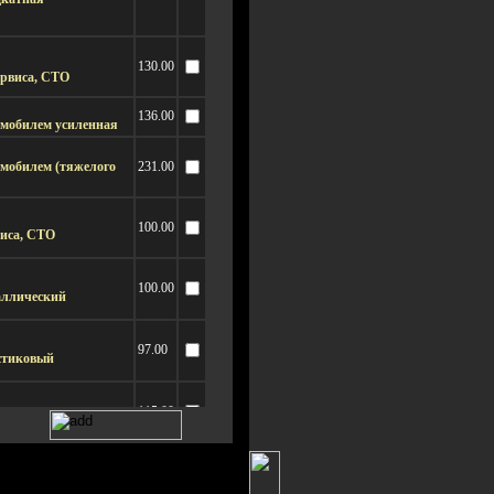
130.00
ервиса, СТО
136.00
омобилем усиленная
омобилем (тяжелого
231.00
100.00
виса, СТО
100.00
аллический
97.00
стиковый
115.00
секционный
155.00
автосервиса, СТО