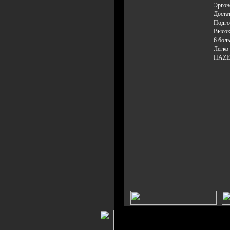
Эргон
Доста
Подго
Высока
6 бол
Легко
HAZET