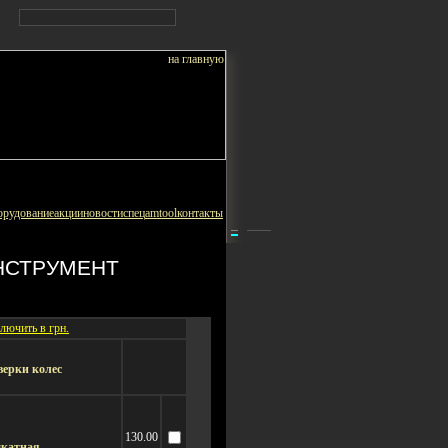
орудование
акции
новости
спец
amtool
контакты
НСТРУМЕНТ
лючить в грн.
верки колес
130.00
дкатная