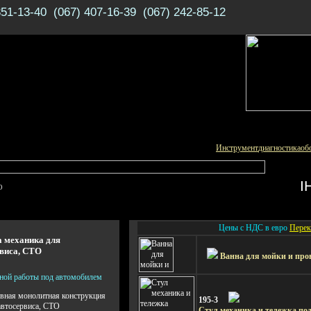
351-13-40 (067) 407-16-39 (067) 242-85-12
Инструмент
диагностика
об
І
О
Цены с НДС в евро
Перек
 механика для
виса, СТО
Ванна для мойки и про
ной работы под автомобилем
вная монолитная конструкция
195-3
 автосервиса, СТО
Стул механика и тележка по