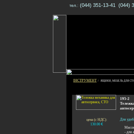
(044) 351-13-41 (044) 
тел.:
ІНСТРУМЕНТ
/ ЯЩИКИ, МЕБЕЛЬ ДЛЯ СТ
195-2
Тележка
автосер
Для удоб
цена (с НДС):
130.00
€
Масси
- для