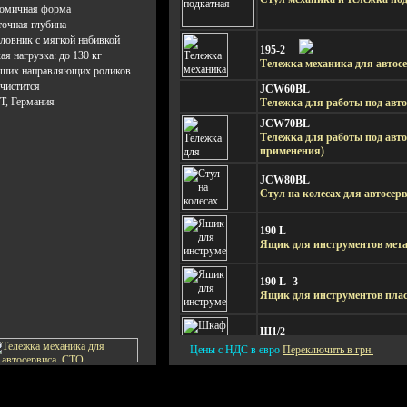
омичная форма
точная глубина
ловник с мягкой набивкой
195-2
я нагрузка: до 130 кг
Тележка механика для автос
ьших направляющих роликов
 чистится
JCW60BL
, Германия
Тележка для работы под авт
JCW70BL
Тележка для работы под авт
применения)
JCW80BL
Стул на колесах для автосер
190 L
Ящик для инструментов мет
190 L- 3
Ящик для инструментов пла
Ш1/2
Шкаф для спецодежды, двух
Цены с НДС в евро
Переключить в грн.
KRBC2T
Тележка универсальная для 